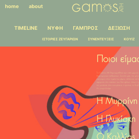
home
about
TIMELINE
ΝΥΦΗ
ΓΑΜΠΡΟΣ
ΔΕΞΙΩΣΗ
ΙΣΤΟΡΙΕΣ ΖΕΥΓΑΡΙΩΝ
ΣΥΝΕΝΤΕΥΞΕΙΣ
ΚΟΥΙΖ
Ποιοι είμα
Το Gamos.Ath δημιουργήθηκε πριν από μερικά 
δημιουργικών ανθρώπων. Σκοπός μας, όχι μόνο
καινούριο στον τομέα του γάμου, αλλά και να λ
αφορούν στις σχέσεις των δύο φύλων, όπως η γ
της γυναίκας στην οικογένεια, η προίκα, το διαζ
Ας γνωριστούμε...
Η Μυρρίνη
Η Γλυκίσκη
Ο Καλλίας