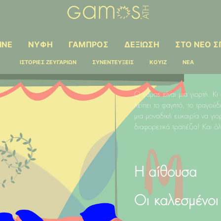
INE
ΝΥΦΗ
ΓΑΜΠΡΟΣ
ΔΕΞΙΩΣΗ
ΣΤΟ ΝΕΟ ΣΠ
ΙΣΤΟΡΙΕΣ ΖΕΥΓΑΡΙΩΝ
ΣΥΝΕΝΤΕΥΞΕΙΣ
ΚΟΥΙΖ
ΝΕΑ
Ο γάμος είναι μια γιορτή. Κι
λείπει το φαγητό, το τραγούδ
μια μοναδική ευκαιρία να γιο
διαφορετικά τραπέζια! Και όλ
Η αίθουσα
Οι καλεσμένοι