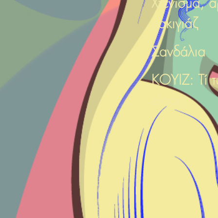
Χτένισμα, 
μακιγιάζ
Σανδάλια
ΚΟΥΙΖ: Τί 
είσαι;