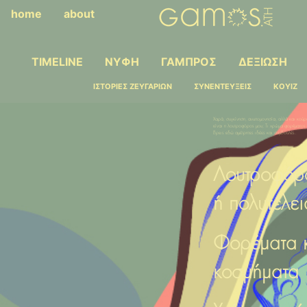
home
about
TIMELINE
ΝΥΦΗ
ΓΑΜΠΡΟΣ
ΔΕΞΙΩΣΗ
ΙΣΤΟΡΙΕΣ ΖΕΥΓΑΡΙΩΝ
ΣΥΝΕΝΤΕΥΞΕΙΣ
ΚΟΥΙΖ
Χαρά, συγκίνηση, ανυπομονησία, αλλά και κού
είναι η λουτροφόρος μου; Τι χρώμα φορέματος ν
βρεις εδώ αμέτρητες ιδέες και συμβουλές.
Λουτροφόρ
ή πολυτέλει
Φορέματα 
κοσμήματα