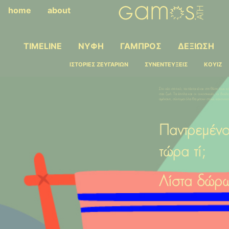
home
about
TIMELINE
ΝΥΦΗ
ΓΑΜΠΡΟΣ
ΔΕΞΙΩΣΗ
ΙΣΤΟΡΙΕΣ ΖΕΥΓΑΡΙΩΝ
ΣΥΝΕΝΤΕΥΞΕΙΣ
ΚΟΥΙΖ
Στο νέο σπιτικό, τα πάντα είναι στη θέση τους κ
σας ζωή. Τα έπιπλα και οι οικοσκευές, οι δούλο
αμήχανη, σύντομα όλα θα μπουν στους κανονικο
Παντρεμένο
τώρα τί;
Λίστα δώρ